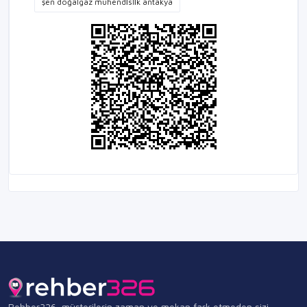
şen doğalgaz mühendi̇sli̇k antakya
Rehber326, müşterilerin zaman ve mekan fark etmeden sizi