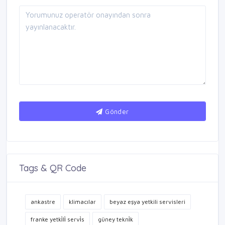
Gönder
Tags & QR Code
ankastre
klimacılar
beyaz eşya yetkili servisleri
franke yetki̇li̇ servi̇s
güney tekni̇k