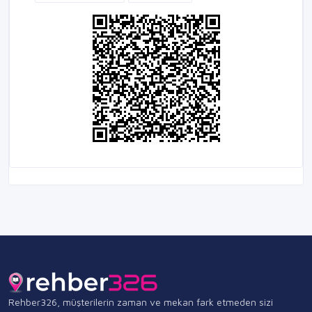
Rehber326, müşterilerin zaman ve mekan fark etmeden sizi