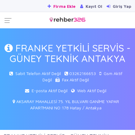
Firma Ekle
Kayıt Ol
Giriş Yap
FRANKE YETKİLİ SERVİS -
GÜNEY TEKNİK ANTAKYA
Sabit Telefon Aktif Değil
03262166653
Gsm Aktif
Değil
Fax Aktif Değil
E-posta Aktif Değil
Web Aktif Değil
AKSARAY MAHALLESİ 75. YIL BULVARI GANİME YAPAR
APARTMANI NO:178 Hatay / Antakya