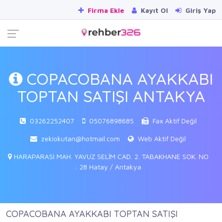
Firma Ekle
Kayıt Ol
Giriş Yap
COPACOBANA AYAKKABI
TOPTAN SATIŞI ANTAKYA
03262252407
05076898685
Fax Aktif Değil
zekiokutan@hotmail.com
Web Aktif Değil
HARAPARASI MAH. YAVUZ SELİM CAD. 2. TABAKHANE SOK. NO
: 28 Hatay / Antakya
COPACOBANA AYAKKABI TOPTAN SATIŞI