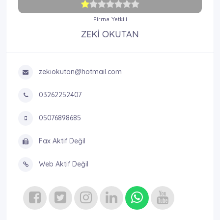
Firma Yetkili
ZEKİ OKUTAN
zekiokutan@hotmail.com
03262252407
05076898685
Fax Aktif Değil
Web Aktif Değil