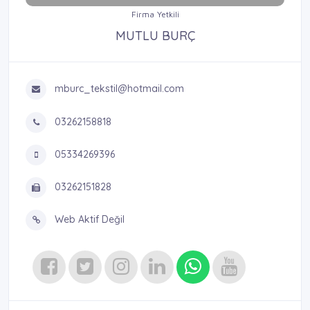
Firma Yetkili
MUTLU BURÇ
mburc_tekstil@hotmail.com
03262158818
05334269396
03262151828
Web Aktif Değil