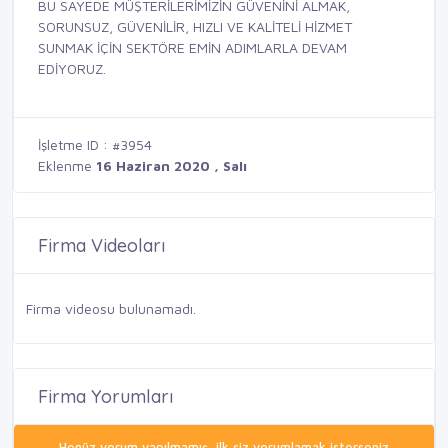
BU SAYEDE MÜŞTERİLERİMİZİN GÜVENİNİ ALMAK,
SORUNSUZ, GÜVENİLİR, HIZLI VE KALİTELİ HİZMET
SUNMAK İÇİN SEKTÖRE EMİN ADIMLARLA DEVAM
EDİYORUZ.
İşletme ID : #3954
Eklenme
16 Haziran 2020 , Salı
Firma Videoları
Firma videosu bulunamadı.
Firma Yorumları
Henüz yorum yapılmamış, ilk siz yorumlamak isterseniz