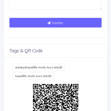
Gönder
Tags & QR Code
antakyahayalli̇fe mutlu burç teksti̇l
hayalli̇fe mutlu burç teksti̇l