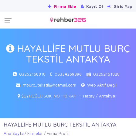
Firma Ekle
Kayıt Ol
Giriş Yap
HAYALLİFE MUTLU BURÇ
TEKSTİL ANTAKYA
03262158818
05334269396
03262151828
mburc_tekstil@hotmail.com
Web Aktif Değil
ŞEYHOĞLU SOK. NO :10 KAT : 1 Hatay / Antakya
HAYALLİFE MUTLU BURÇ TEKSTİL ANTAKYA
Ana Sayfa
Firmalar
Firma Profil