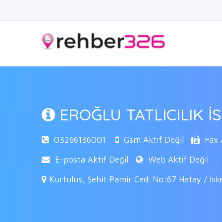
EROĞLU TATLICILIK 
03266136001
Gsm Aktif Değil
Fax A
E-posta Aktif Değil
Web Aktif Değil
Kurtuluş, Şehit Pamir Cad. No:67 Hatay / İs