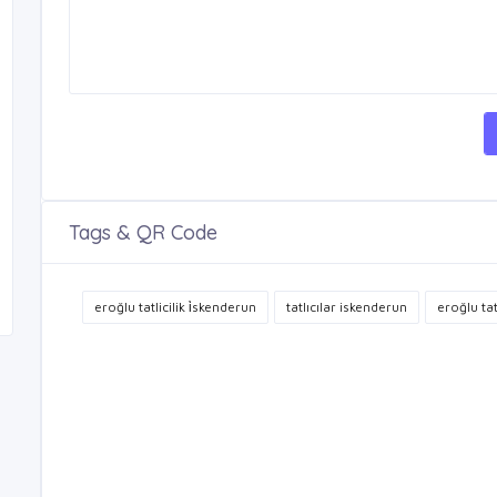
Tags & QR Code
eroğlu tatlicilik i̇skenderun
tatlıcılar iskenderun
eroğlu tatl