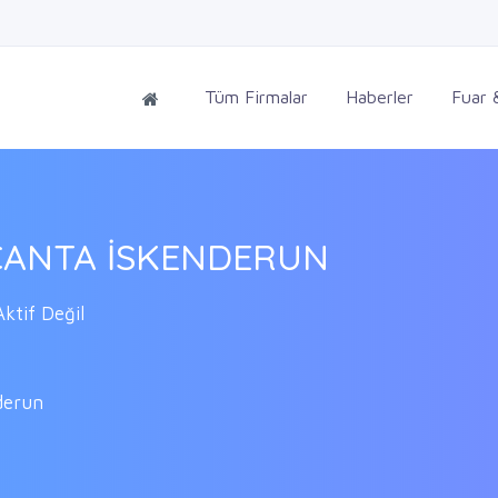
Tüm Firmalar
Haberler
Fuar &
ÇANTA İSKENDERUN
ktif Değil
derun