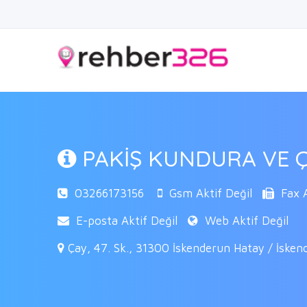
PAKİŞ KUNDURA VE 
03266173156
Gsm Aktif Değil
Fax A
E-posta Aktif Değil
Web Aktif Değil
Çay, 47. Sk., 31300 İskenderun Hatay / İsken