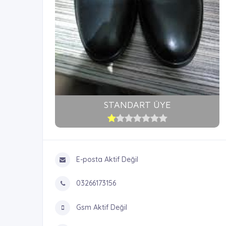
STANDART ÜYE
E-posta Aktif Değil
03266173156
Gsm Aktif Değil