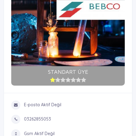
STANDART ÜYE
E-posta Aktif Değil
03262855053
Gsm Aktif Değil