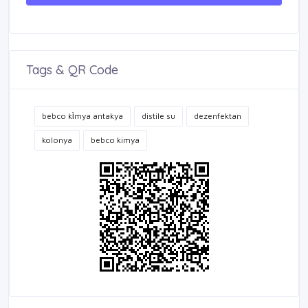
Tags & QR Code
bebco ki̇mya antakya
distile su
dezenfektan
kolonya
bebco kimya