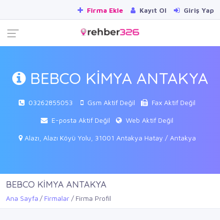
Firma Ekle
Kayıt Ol
Giriş Yap
BEBCO KİMYA ANTAKYA
03262855053
Gsm Aktif Değil
Fax Aktif Değil
E-posta Aktif Değil
Web Aktif Değil
Alazı, Alazı Köyü Yolu, 31001 Antakya Hatay / Antakya
BEBCO KİMYA ANTAKYA
Ana Sayfa
Firmalar
Firma Profil