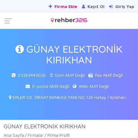
Firma Ekle
Kayıt Ol
Giriş Yap
GÜNAY ELEKTRONİK
KIRIKHAN
03263443026
Gsm Aktif Değil
Fax Aktif Değil
E-posta Aktif Değil
Web Aktif Değil
ERLER CD. ZİRAAT BANKASI YANI NO:126 Hatay / Kırıkhan
GÜNAY ELEKTRONİK KIRIKHAN
Ana Sayfa
Firmalar
Firma Profil