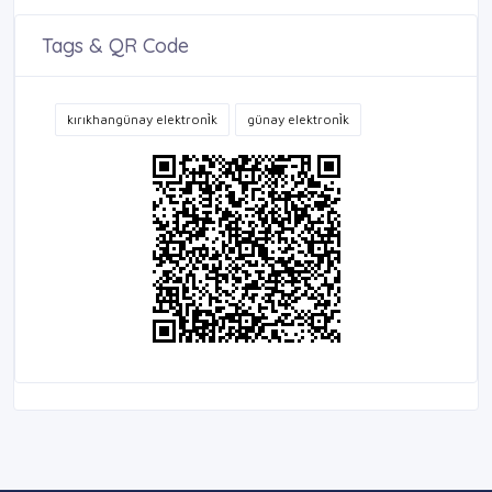
Tags & QR Code
kırıkhangünay elektroni̇k
günay elektroni̇k