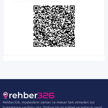
Rehber326, müşterilerin zaman ve mekan fark etmeden sizi
bulmalarına yardımcı olur. Türkiye’nin en kaliteli ve Hatay'ın yerel