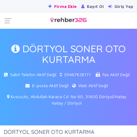
Firma Ekle
Kayıt Ol
Giriş Yap
DÖRTYOL SONER OTO
KURTARMA
Sabit Telefon Aktif Değil
05467628171
Fax Aktif Değil
E-posta Aktif Değil
Web Aktif Değil
Kuzuculu, Abdullah Karaca Cd. No:60, 31600 Dörtyol/Hatay
Hatay / Dörtyol
DÖRTYOL SONER OTO KURTARMA