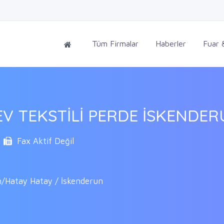
Tüm Firmalar
Haberler
Fuar &
 TEKSTİLİ PERDE İSKENDER
Fax Aktif Değil
n/Hatay Hatay / İskenderun