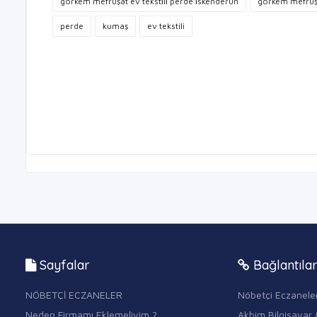
görkem mefruşat ev teksti̇li̇ perde i̇skenderun
görkem mefruş
perde
kumaş
ev tekstili
Sayfalar
Bağlantıla
NÖBETÇİ ECZANELER
Nöbetçi Eczanele
Neden Firmamı Eklemeliyim ?
Akbim Bilgisayar 