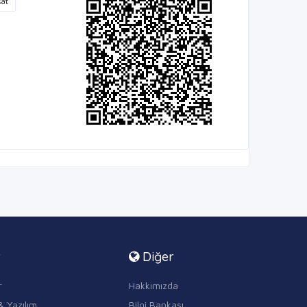
at
r
Diğer
r
Hakkımızda
& Yazılım
Bilgi Bankası