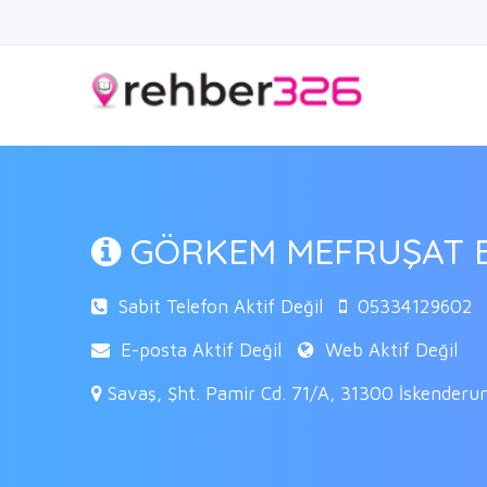
GÖRKEM MEFRUŞAT EV
Sabit Telefon Aktif Değil
05334129602
E-posta Aktif Değil
Web Aktif Değil
Savaş, Şht. Pamir Cd. 71/A, 31300 İskenderu