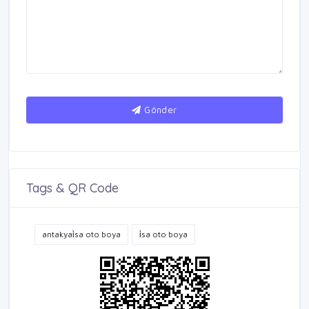
Gönder
Tags & QR Code
antakyai̇sa oto boya
i̇sa oto boya