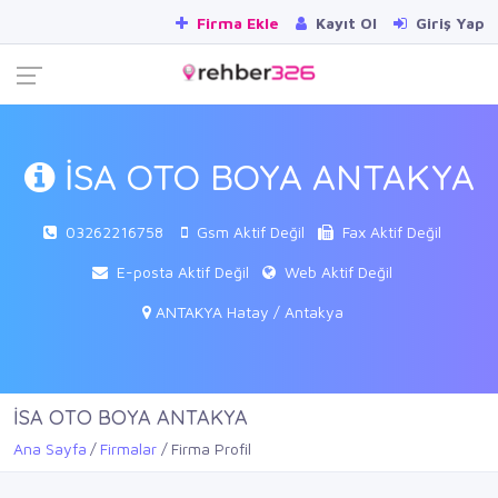
Firma Ekle
Kayıt Ol
Giriş Yap
İSA OTO BOYA ANTAKYA
03262216758
Gsm Aktif Değil
Fax Aktif Değil
E-posta Aktif Değil
Web Aktif Değil
ANTAKYA Hatay / Antakya
İSA OTO BOYA ANTAKYA
Ana Sayfa
Firmalar
Firma Profil