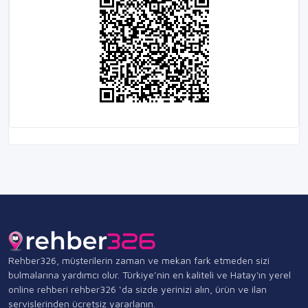
Rehber326, müşterilerin zaman ve mekan fark etmeden sizi
bulmalarına yardımcı olur. Türkiye’nin en kaliteli ve Hatay'ın yerel
online rehberi rehber326 ‘da sizde yerinizi alın, ürün ve ilan
servislerinden ücretsiz yararlanın.