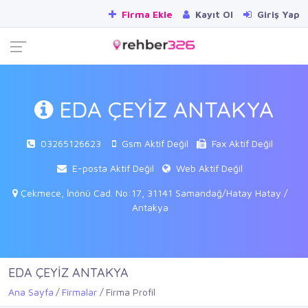
Firma Ekle
Kayıt Ol
Giriş Yap
EDA ÇEYİZ ANTAKYA
03265126623
Gsm Aktif Değil
Fax Aktif Değil
E-posta Aktif Değil
Web Aktif Değil
Çekmece, İnönü Cad. No:17, 31141 Samandağ/Hatay Hatay /
Antakya
EDA ÇEYİZ ANTAKYA
Ana Sayfa
Firmalar
Firma Profil