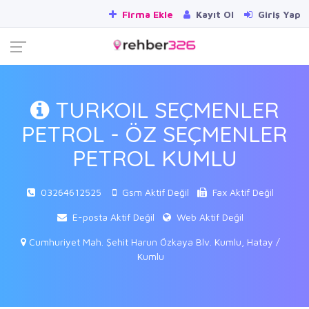
Firma Ekle
Kayıt Ol
Giriş Yap
TURKOIL SEÇMENLER
PETROL - ÖZ SEÇMENLER
PETROL KUMLU
03264612525
Gsm Aktif Değil
Fax Aktif Değil
E-posta Aktif Değil
Web Aktif Değil
Cumhuriyet Mah. Şehit Harun Özkaya Blv. Kumlu, Hatay /
Kumlu