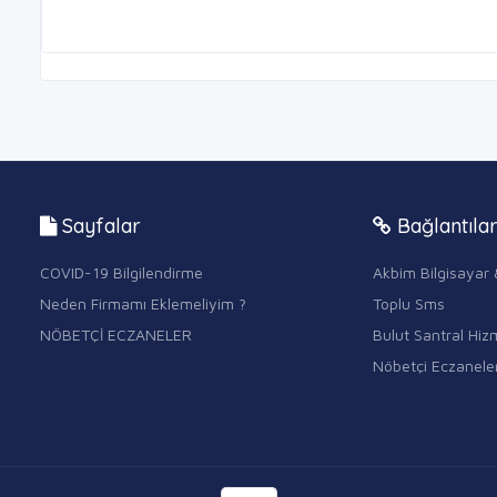
Sayfalar
Bağlantıla
COVID-19 Bilgilendirme
Akbim Bilgisayar 
Neden Firmamı Eklemeliyim ?
Toplu Sms
NÖBETÇİ ECZANELER
Bulut Santral Hizm
Nöbetçi Eczanele