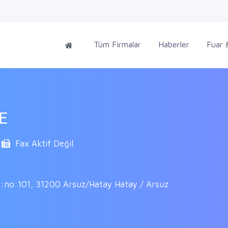
Tüm Firmalar
Haberler
Fuar &
E
Fax Aktif Değil
 D:no:101, 31200 Arsuz/Hatay Hatay / Arsuz