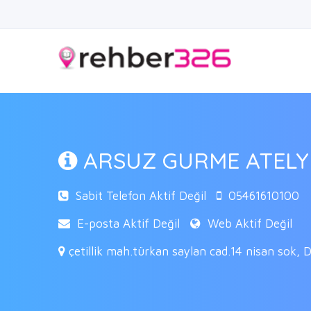
ARSUZ GURME ATELY
Sabit Telefon Aktif Değil
05461610100
E-posta Aktif Değil
Web Aktif Değil
çetillik mah.türkan saylan cad.14 nisan sok,