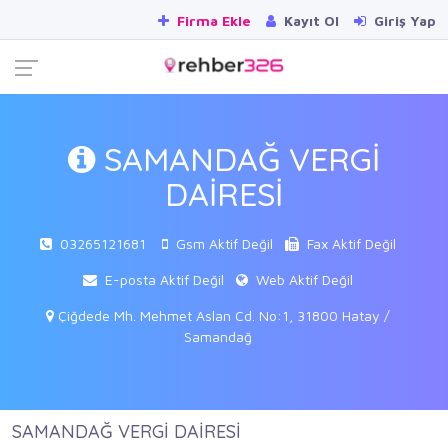
Firma Ekle
Kayıt Ol
Giriş Yap
SAMANDAĞ VERGİ
DAİRESİ
03265121681
Gsm Aktif Değil
Fax Aktif Değil
E-posta Aktif Değil
Web Aktif Değil
Çiğdede Mh. Mehmet Aslan Cd. No:1, 31800 Hatay /
Samandağ
SAMANDAĞ VERGİ DAİRESİ