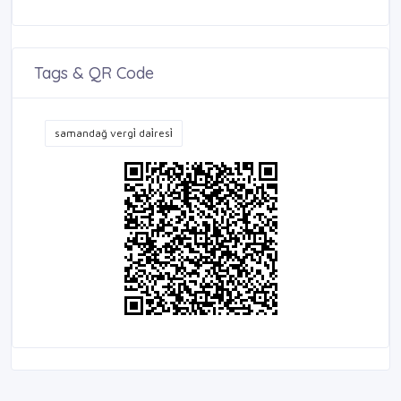
Tags & QR Code
samandağ vergi̇ dai̇resi̇