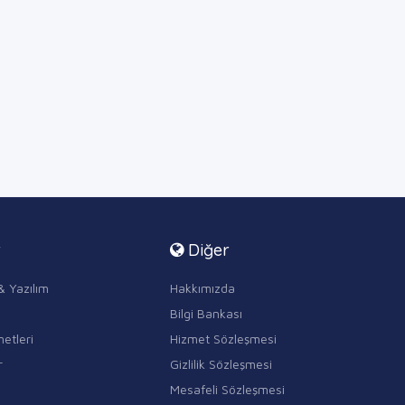
r
Diğer
& Yazılım
Hakkımızda
Bilgi Bankası
etleri
Hizmet Sözleşmesi
r
Gizlilik Sözleşmesi
Mesafeli Sözleşmesi