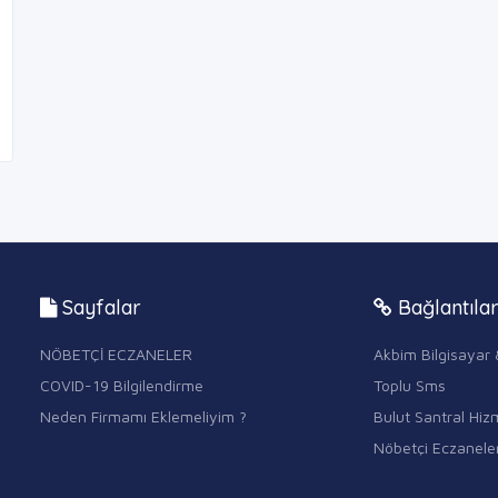
Sayfalar
Bağlantıla
NÖBETÇİ ECZANELER
Akbim Bilgisayar 
COVID-19 Bilgilendirme
Toplu Sms
Neden Firmamı Eklemeliyim ?
Bulut Santral Hizm
Nöbetçi Eczanele