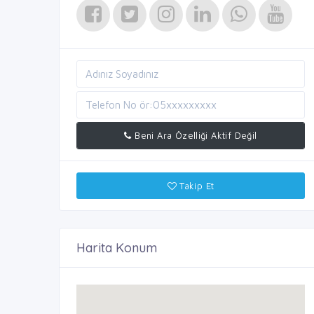
Beni Ara Özelliği Aktif Değil
Takip Et
Harita Konum