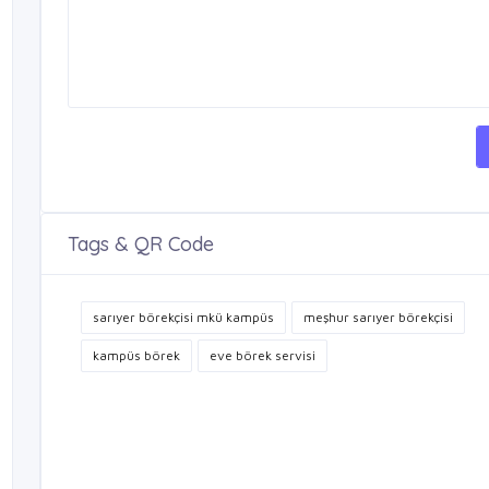
Tags & QR Code
sarıyer börekçisi mkü kampüs
meşhur sarıyer börekçisi
kampüs börek
eve börek servisi