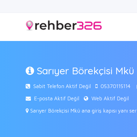
Sarıyer Börekçisi Mk
Sabit Telefon Aktif Değil
05370115114
E-posta Aktif Değil
Web Aktif Değil
Sarıyer Börekçisi Mkü ana giriş kapısı yanı se