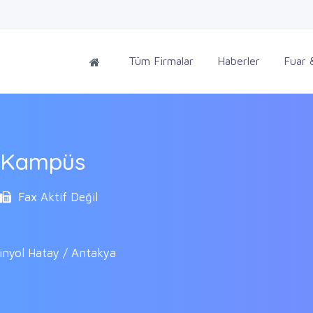
Tüm Firmalar
Haberler
Fuar &
ü Kampüs
Fax Aktif Değil
rinyol Hatay / Antakya