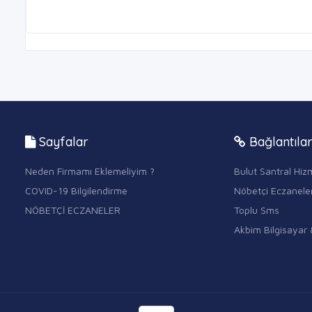
Sayfalar
Bağlantıla
Neden Firmamı Eklemeliyim ?
Bulut Santral Hizm
COVID-19 Bilgilendirme
Nöbetçi Eczanele
NÖBETÇİ ECZANELER
Toplu Sms
Akbim Bilgisayar 