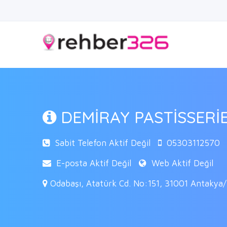
DEMİRAY PASTİSSERİ
Sabit Telefon Aktif Değil
05303112570
E-posta Aktif Değil
Web Aktif Değil
Odabaşı, Atatürk Cd. No:151, 31001 Antakya