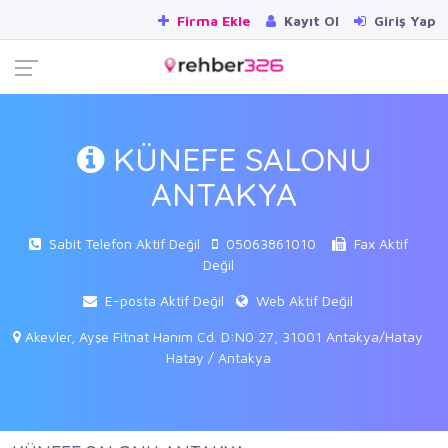
Firma Ekle
Kayıt Ol
Giriş Yap
KÜNEFE SALONU
ANTAKYA
Sabit Telefon Aktif Değil
05063861010
Fax Aktif
Değil
E-posta Aktif Değil
Web Aktif Değil
Akevler, Ayşe Fitnat Hanım Cd. D:N0 27, 31001 Antakya/Hatay
Hatay / Antakya