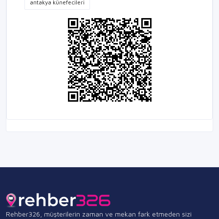
antakya künefecileri
Rehber326, müşterilerin zaman ve mekan fark etmeden sizi