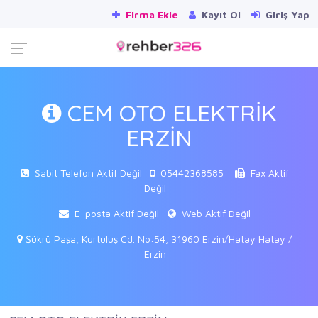
Firma Ekle
Kayıt Ol
Giriş Yap
CEM OTO ELEKTRİK
ERZİN
Sabit Telefon Aktif Değil
05442368585
Fax Aktif
Değil
E-posta Aktif Değil
Web Aktif Değil
Şükrü Paşa, Kurtuluş Cd. No:54, 31960 Erzin/Hatay Hatay /
Erzin