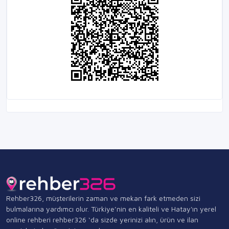
Rehber326, müşterilerin zaman ve mekan fark etmeden sizi
bulmalarına yardımcı olur. Türkiye’nin en kaliteli ve Hatay'ın yerel
online rehberi rehber326 ‘da sizde yerinizi alın, ürün ve ilan