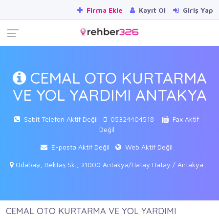
Firma Ekle
Kayıt Ol
Giriş Yap
CEMAL OTO KURTARMA
VE YOL YARDIMI ANTAKYA
Sabit Telefon Aktif Değil
05324404518
Fax Aktif
Değil
E-posta Aktif Değil
Web Aktif Değil
Odabaşı, Bektaş Sk., 31000 Antakya/Hatay Hatay / Antakya
CEMAL OTO KURTARMA VE YOL YARDIMI