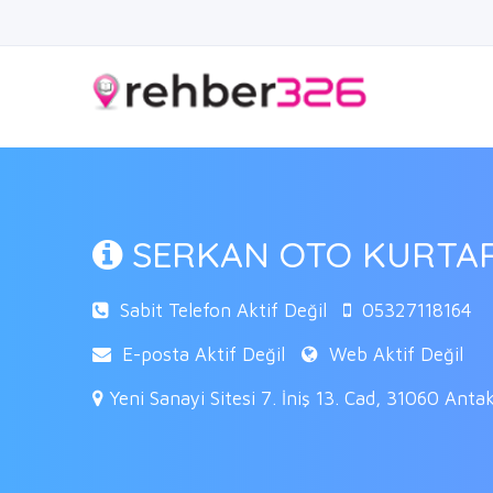
SERKAN OTO KURTARM
Sabit Telefon Aktif Değil
05327118164
E-posta Aktif Değil
Web Aktif Değil
Yeni Sanayi Sitesi 7. İniş 13. Cad, 31060 Ant