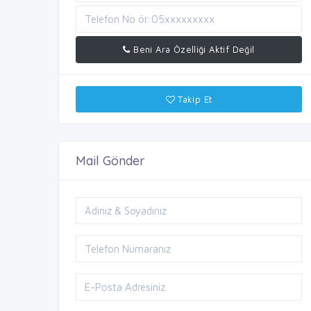
Beni Ara Özelliği Aktif Değil
Takip Et
Mail Gönder