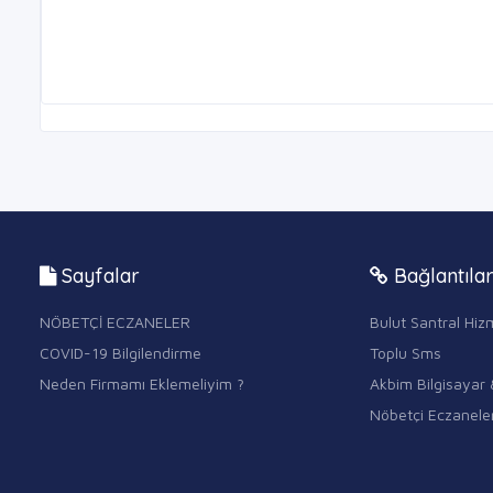
Sayfalar
Bağlantıla
NÖBETÇİ ECZANELER
Bulut Santral Hizm
COVID-19 Bilgilendirme
Toplu Sms
Neden Firmamı Eklemeliyim ?
Akbim Bilgisayar 
Nöbetçi Eczanele