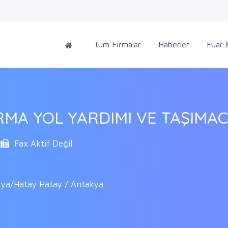
Tüm Firmalar
Haberler
Fuar &
A YOL YARDIMI VE TAŞIMAC
Fax Aktif Değil
akya/Hatay Hatay / Antakya