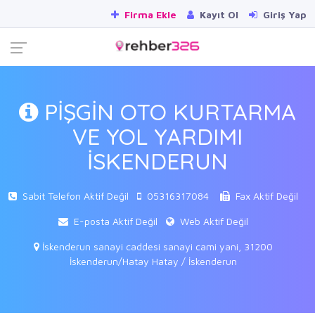
Firma Ekle
Kayıt Ol
Giriş Yap
PİŞGİN OTO KURTARMA
VE YOL YARDIMI
İSKENDERUN
Sabit Telefon Aktif Değil
05316317084
Fax Aktif Değil
E-posta Aktif Değil
Web Aktif Değil
İskenderun sanayi caddesi sanayi cami yani, 31200
İskenderun/Hatay Hatay / İskenderun