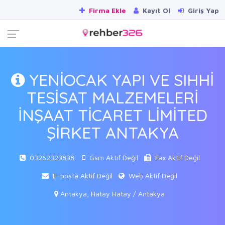
Firma Ekle
Kayıt Ol
Giriş Yap
YENİOCAK YAPI VE SIHHİ
TESİSAT MALZEMELERİ
İNŞAAT TİCARET LİMİTED
ŞİRKET ANTAKYA
03262323838
Gsm Aktif Değil
Fax Aktif Değil
E-posta Aktif Değil
Web Aktif Değil
Antakya, Hatay Hatay / Antakya