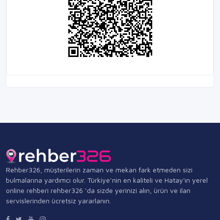
Rehber326, müşterilerin zaman ve mekan fark etmeden sizi
bulmalarına yardımcı olur. Türkiye’nin en kaliteli ve Hatay'ın yerel
online rehberi rehber326 ‘da sizde yerinizi alın, ürün ve ilan
servislerinden ücretsiz yararlanın.