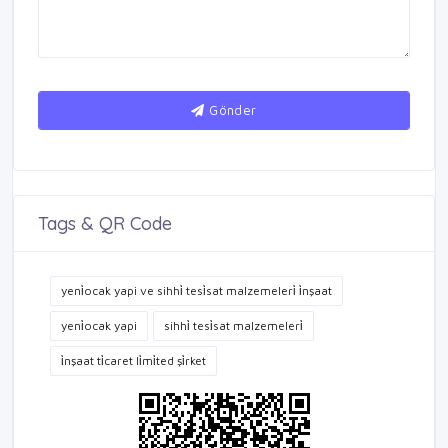
Gönder
Tags & QR Code
yeni̇ocak yapi ve sihhi̇ tesi̇sat malzemeleri̇ i̇nşaat
yeni̇ocak yapi
sihhi̇ tesi̇sat malzemeleri̇
i̇nşaat ti̇caret li̇mi̇ted şi̇rket