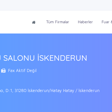
Tüm Firmalar
Haberler
Fuar &
 SALONU İSKENDERUN
Fax Aktif Değil
 no, D:1, 31280 İskenderun/Hatay Hatay / İskenderun