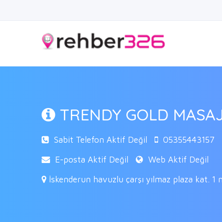
TRENDY GOLD MASAJ
Sabit Telefon Aktif Değil
05355443157
E-posta Aktif Değil
Web Aktif Değil
İskenderun havuzlu çarşı yılmaz plaza kat. 1