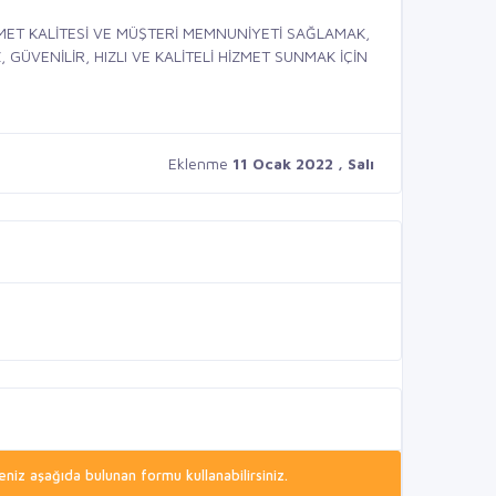
ET KALİTESİ VE MÜŞTERİ MEMNUNİYETİ SAĞLAMAK,
GÜVENİLİR, HIZLI VE KALİTELİ HİZMET SUNMAK İÇİN
Eklenme
11 Ocak 2022 , Salı
niz aşağıda bulunan formu kullanabilirsiniz.