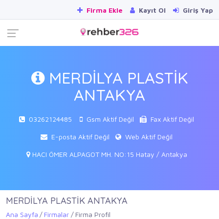
Firma Ekle
Kayıt Ol
Giriş Yap
MERDİLYA PLASTİK
ANTAKYA
03262124485
Gsm Aktif Değil
Fax Aktif Değil
E-posta Aktif Değil
Web Aktif Değil
HACI ÖMER ALPAGOT MH. NO:15 Hatay / Antakya
MERDİLYA PLASTİK ANTAKYA
Ana Sayfa
Firmalar
Firma Profil