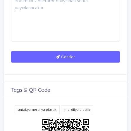
Gönder
Tags & QR Code
antakyamerdi̇lya plasti̇k
merdi̇lya plasti̇k