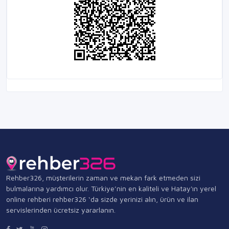
Rehber326, müşterilerin zaman ve mekan fark etmeden sizi
bulmalarına yardımcı olur. Türkiye’nin en kaliteli ve Hatay'ın yerel
online rehberi rehber326 ‘da sizde yerinizi alın, ürün ve ilan
servislerinden ücretsiz yararlanın.