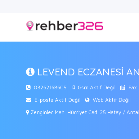
LEVEND ECZANESİ A
03262168605
Gsm Aktif Değil
Fax A
E-posta Aktif Değil
Web Aktif Değil
Zenginler Mah. Hürriyet Cad. 25 Hatay / Anta