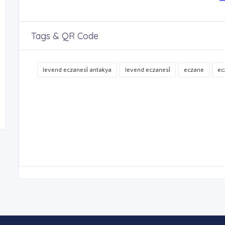
Tags & QR Code
levend eczanesi̇ antakya
levend eczanesi̇
eczane
ec