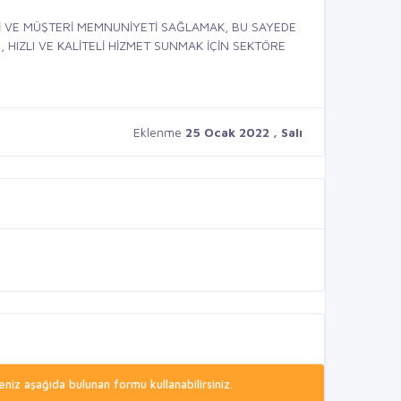
İ VE MÜŞTERİ MEMNUNİYETİ SAĞLAMAK, BU SAYEDE
 HIZLI VE KALİTELİ HİZMET SUNMAK İÇİN SEKTÖRE
Eklenme
25 Ocak 2022 , Salı
niz aşağıda bulunan formu kullanabilirsiniz.