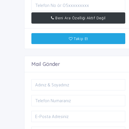
Beni Ara Özelliği Aktif Değil
Takip Et
Mail Gönder