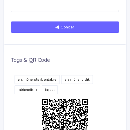
Gönder
Tags & QR Code
arş mühendi̇sli̇k antakya
arş mühendi̇sli̇k
mühendi̇sli̇k
i̇nşaat