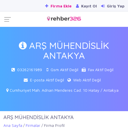
Firma Ekle
Kayıt Ol
Giriş Yap
ARŞ MÜHENDİSLİK
ANTAKYA
03262161989
Gsm Aktif Değil
Fax Aktif Değil
E-posta Aktif Değil
Web Aktif Değil
Cumhuriyet Mah. Adnan Menderes Cad. 10 Hatay / Antakya
ARŞ MÜHENDİSLİK ANTAKYA
Ana Sayfa
Firmalar
Firma Profil