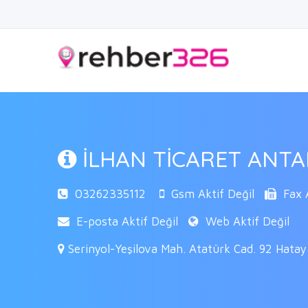
İLHAN TİCARET ANT
03262335112
Gsm Aktif Değil
Fax A
E-posta Aktif Değil
Web Aktif Değil
Serinyol-Yeşilova Mah. Atatürk Cad. 92 Hatay