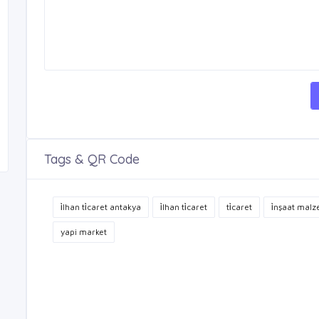
Tags & QR Code
i̇lhan ti̇caret antakya
i̇lhan ti̇caret
ti̇caret
i̇nşaat malz
yapi market