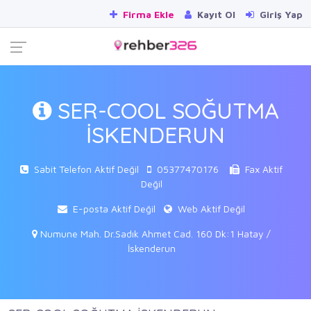
Firma Ekle
Kayıt Ol
Giriş Yap
SER-COOL SOĞUTMA
İSKENDERUN
Sabit Telefon Aktif Değil
05377470176
Fax Aktif
Değil
E-posta Aktif Değil
Web Aktif Değil
Numune Mah. Dr.Sadık Ahmet Cad. 160 Dk:1 Hatay /
İskenderun