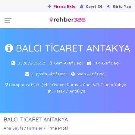
Firma Ekle
Kayıt Ol
Giriş Yap
BALCI TİCARET ANTAKYA
03262250502
Gsm Aktif Değil
Fax Aktif Değil
E-posta Aktif Değil
Web Aktif Değil
Haraparası Mah. Şehit Osman Durmaz Cad. 6/B Ethem Yahya
İşh. Hatay / Antakya
BALCI TİCARET ANTAKYA
Ana Sayfa
Firmalar
Firma Profil