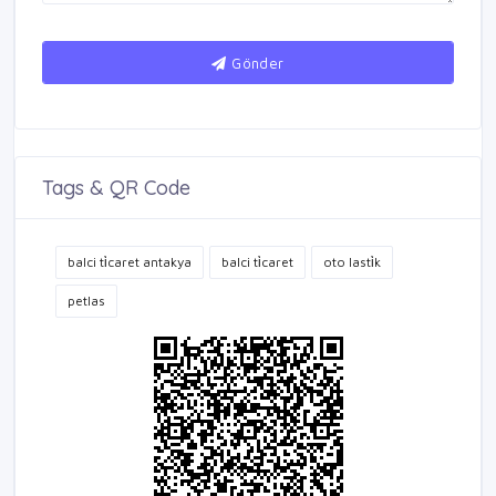
Gönder
Tags & QR Code
balci ti̇caret antakya
balci ti̇caret
oto lasti̇k
petlas