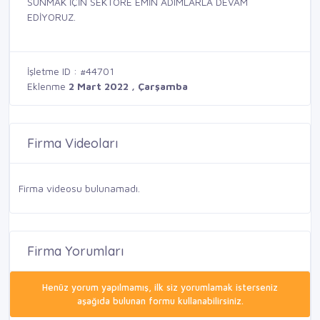
SUNMAK İÇİN SEKTÖRE EMİN ADIMLARLA DEVAM
EDİYORUZ.
İşletme ID : #44701
Eklenme
2 Mart 2022 , Çarşamba
Firma Videoları
Firma videosu bulunamadı.
Firma Yorumları
Henüz yorum yapılmamış, ilk siz yorumlamak isterseniz
aşağıda bulunan formu kullanabilirsiniz.