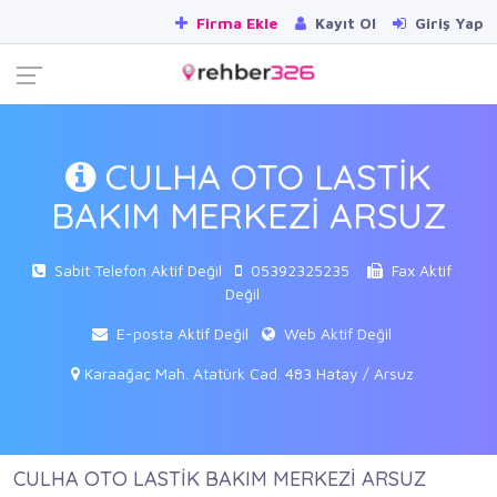
Firma Ekle
Kayıt Ol
Giriş Yap
CULHA OTO LASTİK
BAKIM MERKEZİ ARSUZ
Sabit Telefon Aktif Değil
05392325235
Fax Aktif
Değil
E-posta Aktif Değil
Web Aktif Değil
Karaağaç Mah. Atatürk Cad. 483 Hatay / Arsuz
CULHA OTO LASTİK BAKIM MERKEZİ ARSUZ