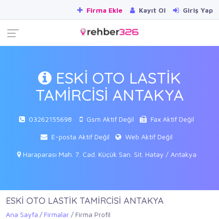
Firma Ekle
Kayıt Ol
Giriş Yap
ESKİ OTO LASTİK
TAMİRCİSİ ANTAKYA
03262155698
Gsm Aktif Değil
Fax Aktif Değil
E-posta Aktif Değil
Web Aktif Değil
Haraparası Mah. 7. Cad. Küçük San. Sit. Hatay / Antakya
ESKİ OTO LASTİK TAMİRCİSİ ANTAKYA
Ana Sayfa
Firmalar
Firma Profil