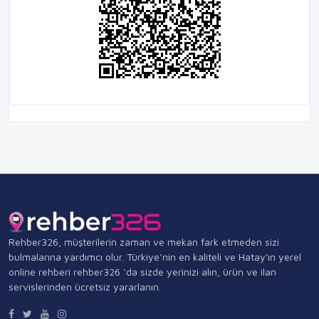
Rehber326, müşterilerin zaman ve mekan fark etmeden sizi
bulmalarına yardımcı olur. Türkiye’nin en kaliteli ve Hatay'ın yerel
online rehberi rehber326 ‘da sizde yerinizi alın, ürün ve ilan
servislerinden ücretsiz yararlanın.