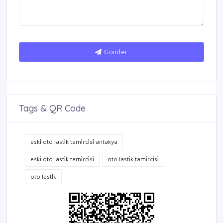
Gönder
Tags & QR Code
eski̇ oto lasti̇k tami̇rci̇si̇ antakya
eski̇ oto lasti̇k tami̇rci̇si̇
oto lasti̇k tami̇rci̇si̇
oto lasti̇k