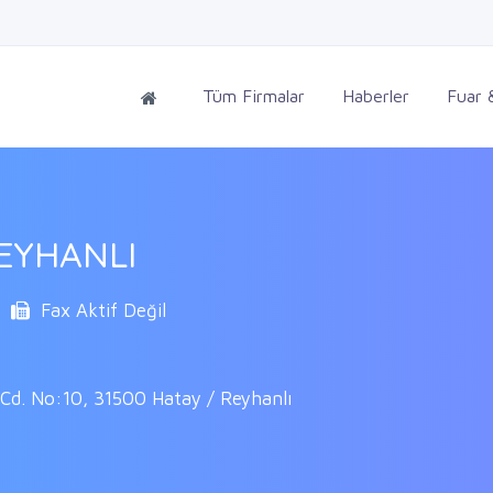
Tüm Firmalar
Haberler
Fuar &
EYHANLI
Fax Aktif Değil
 Cd. No:10, 31500 Hatay / Reyhanlı