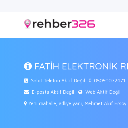
FATİH ELEKTRONİK R
Sabit Telefon Aktif Değil
05050072471
E-posta Aktif Değil
Web Aktif Değil
Yeni mahalle, adliye yanı, Mehmet Akif Ersoy