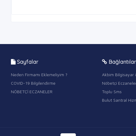
Sayfalar
Bağlantıla
Neden Firmamı Eklemeliyim ?
Akbim Bilgisayar 
COVID-19 Bilgilendirme
Nöbetçi Eczanele
NÖBETÇİ ECZANELER
Toplu Sms
Bulut Santral Hizm