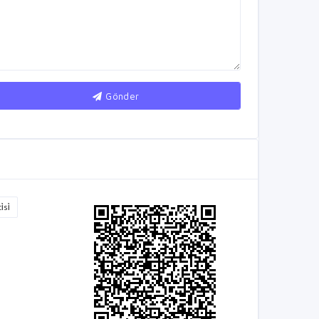
Gönder
̇si̇