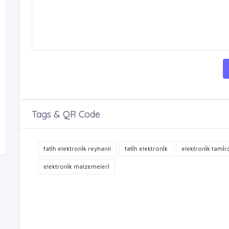
Tags & QR Code
fati̇h elektroni̇k reyhanli
fati̇h elektroni̇k
elektroni̇k tami̇rci
elektroni̇k malzemeleri̇