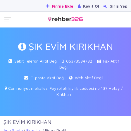
Firma Ekle
Kayıt Ol
Giriş Yap
ŞIK EVİM KIRIKHAN
Sabit Telefon Aktif Değil
05373534732
Fax Aktif
Değil
E-posta Aktif Değil
Web Aktif Değil
Cumhuriyet mahallesi Feyzullah kıyılık caddesi no 137 Hatay /
Kırıkhan
ŞIK EVİM KIRIKHAN
Ana Sayfa
Firmalar
Firma Profil