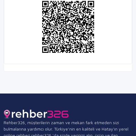
Rehber326, müşterilerin zaman ve mekan fark etmeden sizi
bulmalarına yardımcı olur. Türkiye’nin en kaliteli ve Hatay'ın yerel
online rehberi rehber326 ‘da sizde yerinizi alın, ürün ve ilan