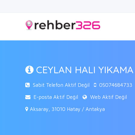
CEYLAN HALI YIKAM
Sabit Telefon Aktif Değil
05074684733
E-posta Aktif Değil
Web Aktif Değil
Aksaray, 31010 Hatay / Antakya