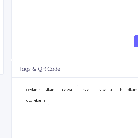
Tags & QR Code
ceylan hali yikama antakya
ceylan hali yikama
hali yikam
oto yikama