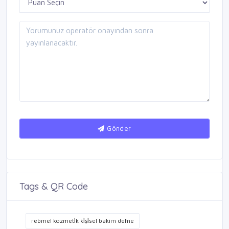
Gönder
Tags & QR Code
rebmel kozmeti̇k ki̇şi̇sel bakim defne