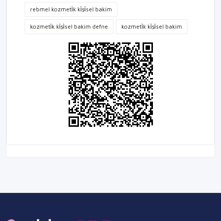
rebmel kozmeti̇k ki̇şi̇sel bakim
kozmeti̇k ki̇şi̇sel bakim defne
kozmeti̇k ki̇şi̇sel bakim