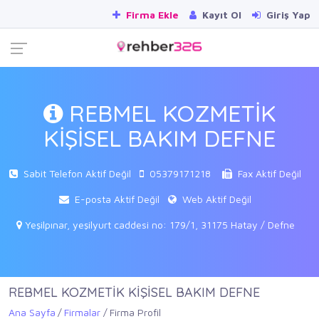
Firma Ekle
Kayıt Ol
Giriş Yap
REBMEL KOZMETİK
KİŞİSEL BAKIM DEFNE
Sabit Telefon Aktif Değil
05379171218
Fax Aktif Değil
E-posta Aktif Değil
Web Aktif Değil
Yeşilpınar, yeşilyurt caddesi no: 179/1, 31175 Hatay / Defne
REBMEL KOZMETİK KİŞİSEL BAKIM DEFNE
Ana Sayfa
Firmalar
Firma Profil