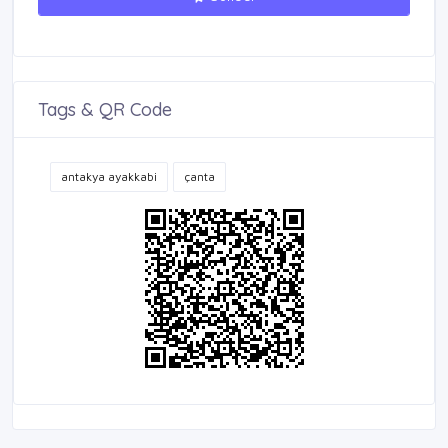
Tags & QR Code
antakya ayakkabi
çanta