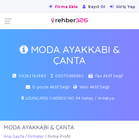
Firma Ekle
Kayıt Ol
Giriş Yap
MODA AYAKKABI &
ÇANTA
03262162683
05070366682
Fax Aktif Değil
E-posta Aktif Değil
Web Aktif Değil
UZUNÇARŞI CADDESİ NO:54 Hatay / Antakya
MODA AYAKKABI & ÇANTA
Ana Sayfa
Firmalar
Firma Profil