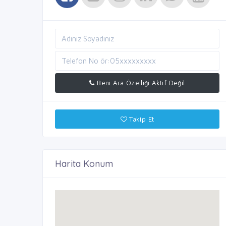
Beni Ara Özelliği Aktif Değil
Takip Et
Harita Konum