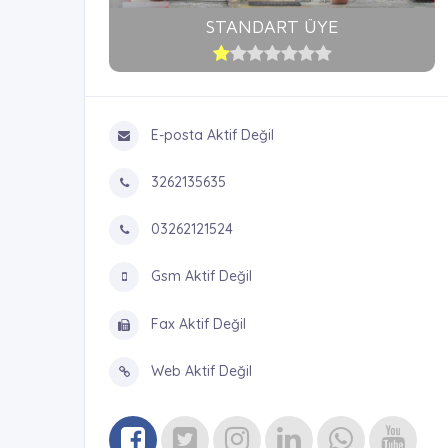
STANDART ÜYE
E-posta Aktif Değil
3262135635
03262121524
Gsm Aktif Değil
Fax Aktif Değil
Web Aktif Değil