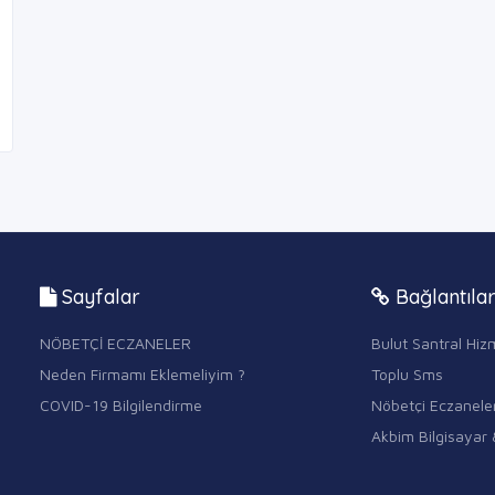
Sayfalar
Bağlantıla
NÖBETÇİ ECZANELER
Bulut Santral Hizm
Neden Firmamı Eklemeliyim ?
Toplu Sms
COVID-19 Bilgilendirme
Nöbetçi Eczanele
Akbim Bilgisayar 