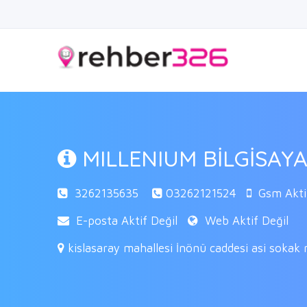
MILLENIUM BİLGİSAY
3262135635
03262121524
Gsm Akti
E-posta Aktif Değil
Web Aktif Değil
kislasaray mahallesi İnönü caddesi asi sokak