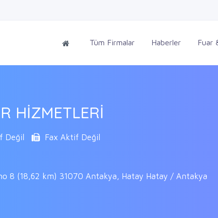
Tüm Firmalar
Haberler
Fuar &
AR HİZMETLERİ
f Değil
Fax Aktif Değil
 no 8 (18,62 km) 31070 Antakya, Hatay Hatay / Antakya