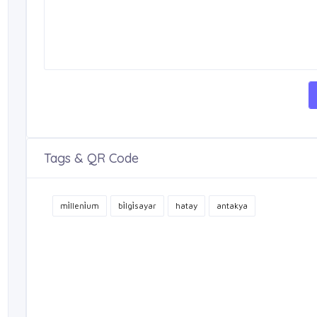
Tags & QR Code
mi̇lleni̇um
bi̇lgi̇sayar
hatay
antakya