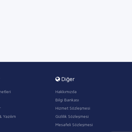
r
Diğer
etleri
Hakkımızda
Bilgi Bankası
r
Hizmet Sözleşmesi
& Yazılım
Gizlilik Sözleşmesi
Mesafeli Sözleşmesi