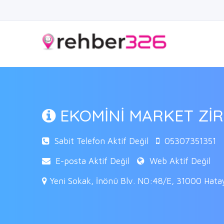
EKOMİNİ MARKET Zİ
Sabit Telefon Aktif Değil
05307351351
E-posta Aktif Değil
Web Aktif Değil
Yeni Sokak, İnönü Blv. NO:48/E, 31000 Hata