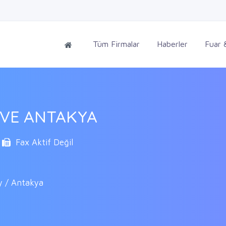
Tüm Firmalar
Haberler
Fuar &
RVE ANTAKYA
Fax Aktif Değil
y / Antakya