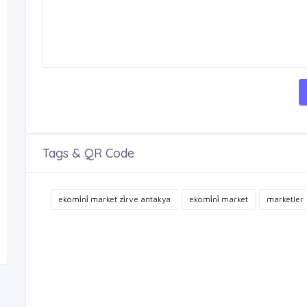
Tags & QR Code
ekomi̇ni̇ market zi̇rve antakya
ekomi̇ni̇ market
marketler