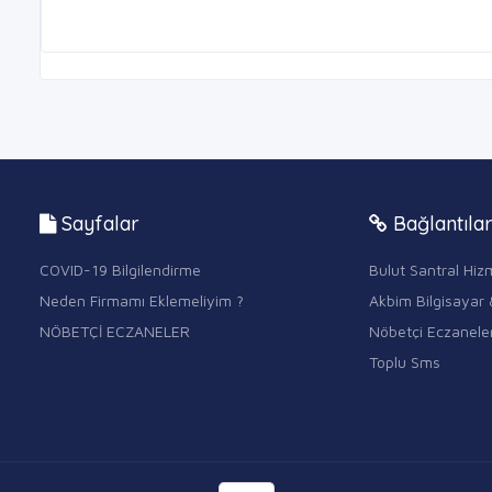
Sayfalar
Bağlantıla
COVID-19 Bilgilendirme
Bulut Santral Hizm
Neden Firmamı Eklemeliyim ?
Akbim Bilgisayar 
NÖBETÇİ ECZANELER
Nöbetçi Eczanele
Toplu Sms