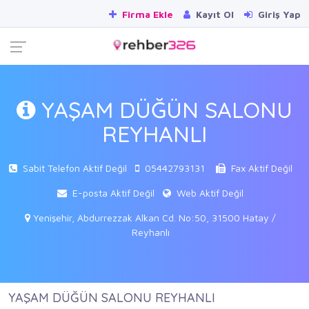
Firma Ekle
Kayıt Ol
Giriş Yap
YAŞAM DÜĞÜN SALONU
REYHANLI
Sabit Telefon Aktif Değil
05442793131
Fax Aktif Değil
E-posta Aktif Değil
Web Aktif Değil
Yenişehir, Abdurrezzak Alkan Cd. No:50, 31500 Hatay /
Reyhanlı
YAŞAM DÜĞÜN SALONU REYHANLI