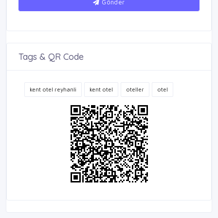
Gönder
Tags & QR Code
kent otel reyhanli
kent otel
oteller
otel