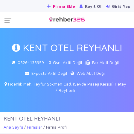
Firma Ekle
Kayıt Ol
Giriş Yap
KENT OTEL REYHANLI
03264135959
Gsm Aktif Değil
Fax Aktif Değil
E-posta Aktif Değil
Web Aktif Değil
Fidanlık Mah. Tayfur Sökmen Cad. (Sevde Pasajı Karşısı) Hatay
/ Reyhanlı
KENT OTEL REYHANLI
Ana Sayfa
Firmalar
Firma Profil