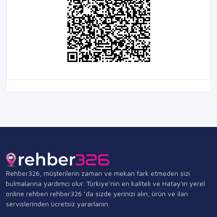
Rehber326, müşterilerin zaman ve mekan fark etmeden sizi
bulmalarına yardımcı olur. Türkiye’nin en kaliteli ve Hatay'ın yerel
online rehberi rehber326 ‘da sizde yerinizi alın, ürün ve ilan
servislerinden ücretsiz yararlanın.