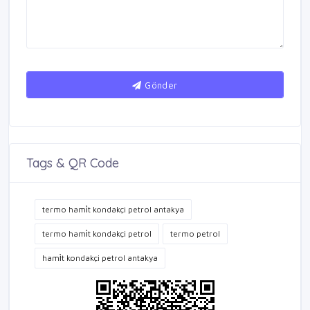
Gönder
Tags & QR Code
termo hami̇t kondakçi petrol antakya
termo hami̇t kondakçi petrol
termo petrol
hami̇t kondakçi petrol antakya