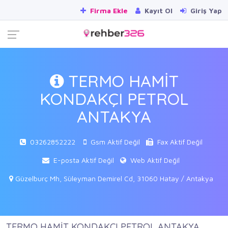
Firma Ekle
Kayıt Ol
Giriş Yap
TERMO HAMİT
KONDAKÇI PETROL
ANTAKYA
03262852222
Gsm Aktif Değil
Fax Aktif Değil
E-posta Aktif Değil
Web Aktif Değil
Güzelburç Mh, Süleyman Demirel Cd, 31060 Hatay / Antakya
TERMO HAMİT KONDAKÇI PETROL ANTAKYA