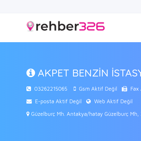
AKPET BENZİN İSTA
03262215065
Gsm Aktif Değil
Fax A
E-posta Aktif Değil
Web Aktif Değil
Güzelburç Mh. Antakya/hatay Güzelburç Mh, 