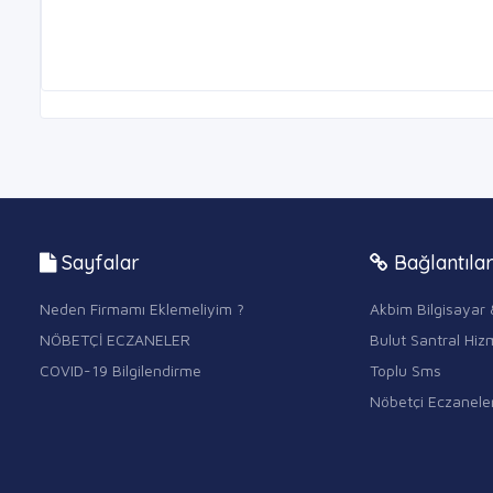
Sayfalar
Bağlantıla
Neden Firmamı Eklemeliyim ?
Akbim Bilgisayar 
NÖBETÇİ ECZANELER
Bulut Santral Hizm
COVID-19 Bilgilendirme
Toplu Sms
Nöbetçi Eczanele