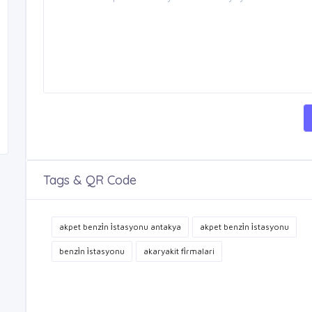
Tags & QR Code
akpet benzi̇n i̇stasyonu antakya
akpet benzi̇n i̇stasyonu
benzi̇n i̇stasyonu
akaryakit fi̇rmalari