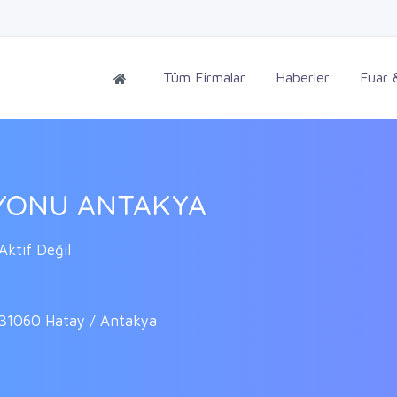
Tüm Firmalar
Haberler
Fuar &
SYONU ANTAKYA
ktif Değil
31060 Hatay / Antakya