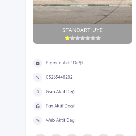
STANDART ÜYE
E-posta Aktif Değil
03263448282
Gsm Aktif Değil
Fax Aktif Değil
Web Aktif Değil