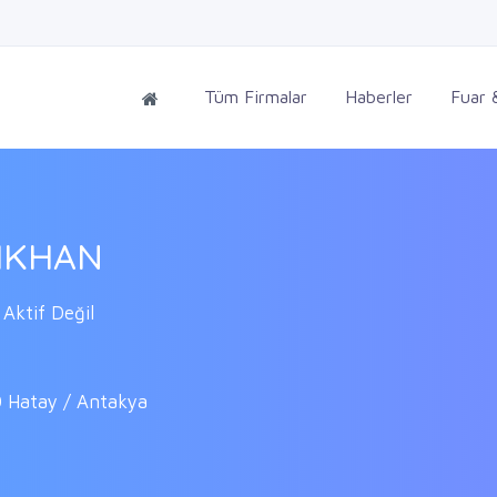
Tüm Firmalar
Haberler
Fuar &
IKHAN
Aktif Değil
0 Hatay / Antakya