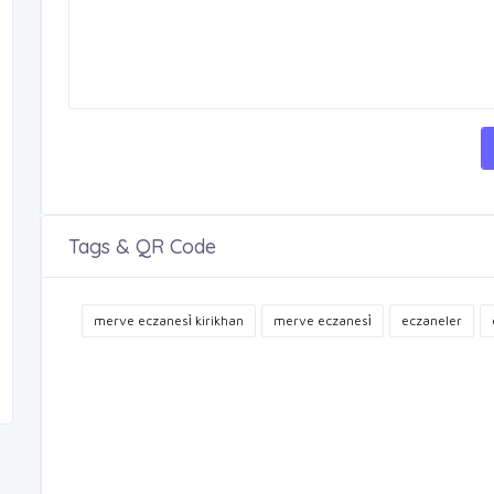
Tags & QR Code
merve eczanesi̇ kirikhan
merve eczanesi̇
eczaneler