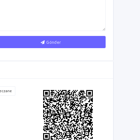
Gönder
eczane