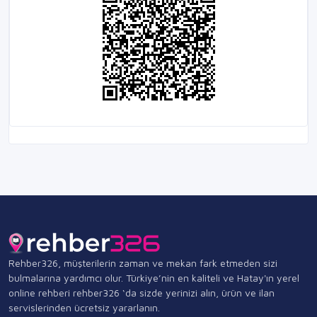
Rehber326, müşterilerin zaman ve mekan fark etmeden sizi
bulmalarına yardımcı olur. Türkiye’nin en kaliteli ve Hatay'ın yerel
online rehberi rehber326 ‘da sizde yerinizi alın, ürün ve ilan
servislerinden ücretsiz yararlanın.