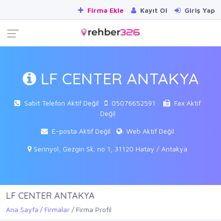
Firma Ekle
Kayıt Ol
Giriş Yap
LF CENTER ANTAKYA
Sabit Telefon Aktif Değil
05076652591
Fax Aktif
Değil
E-posta Aktif Değil
Web Aktif Değil
Serinyol, Gezgin Sk. no 1, 31120 Hatay / Antakya
LF CENTER ANTAKYA
Ana Sayfa
Firmalar
Firma Profil