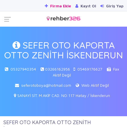
Firma Ekle
Kayıt Ol
Giriş Yap
SEFER OTO KAPORTA
OTTO ZENİTH İSKENDERUN
05327940354
03266162956
05469176627
Fax
Aktif Değil
seferotoboya@hotmail.com
Web Aktif Değil
SANAYİ SİT. M.AKİF CAD. NO:117 Hatay / İskenderun
SEFER OTO KAPORTA OTTO ZENİTH