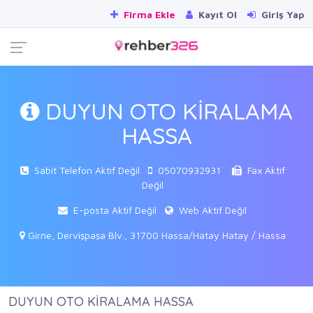
Firma Ekle
Kayıt Ol
Giriş Yap
DUYUN OTO KİRALAMA
HASSA
Sabit Telefon Aktif Değil
05070932931
Fax Aktif
Değil
E-posta Aktif Değil
Web Aktif Değil
Girne, Dervişpaşa Blv., 31700 Hassa/Hatay Hatay / Hassa
DUYUN OTO KİRALAMA HASSA