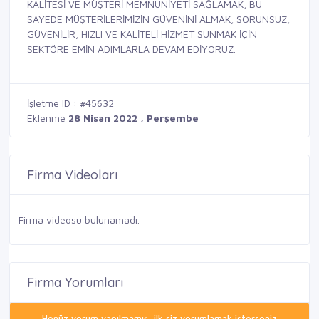
KALİTESİ VE MÜŞTERİ MEMNUNİYETİ SAĞLAMAK, BU
SAYEDE MÜŞTERİLERİMİZİN GÜVENİNİ ALMAK, SORUNSUZ,
GÜVENİLİR, HIZLI VE KALİTELİ HİZMET SUNMAK İÇİN
SEKTÖRE EMİN ADIMLARLA DEVAM EDİYORUZ.
İşletme ID : #45632
Eklenme
28 Nisan 2022 , Perşembe
Firma Videoları
Firma videosu bulunamadı.
Firma Yorumları
Henüz yorum yapılmamış, ilk siz yorumlamak isterseniz