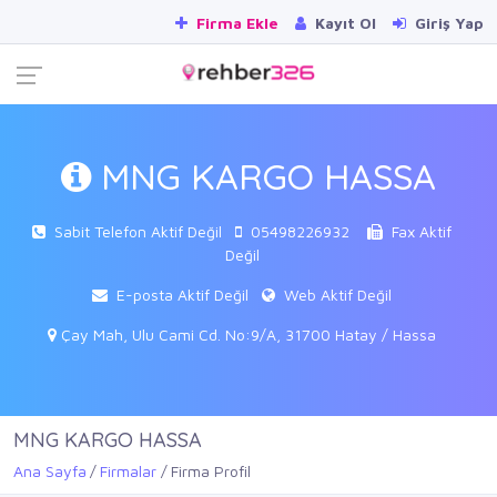
Firma Ekle
Kayıt Ol
Giriş Yap
MNG KARGO HASSA
Sabit Telefon Aktif Değil
05498226932
Fax Aktif
Değil
E-posta Aktif Değil
Web Aktif Değil
Çay Mah, Ulu Cami Cd. No:9/A, 31700 Hatay / Hassa
MNG KARGO HASSA
Ana Sayfa
Firmalar
Firma Profil