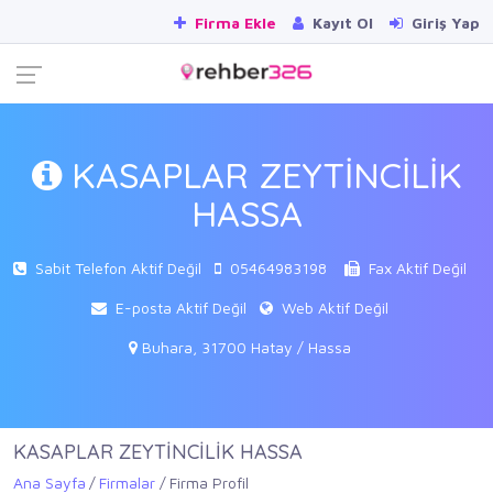
Firma Ekle
Kayıt Ol
Giriş Yap
KASAPLAR ZEYTİNCİLİK
HASSA
Sabit Telefon Aktif Değil
05464983198
Fax Aktif Değil
E-posta Aktif Değil
Web Aktif Değil
Buhara, 31700 Hatay / Hassa
KASAPLAR ZEYTİNCİLİK HASSA
Ana Sayfa
Firmalar
Firma Profil