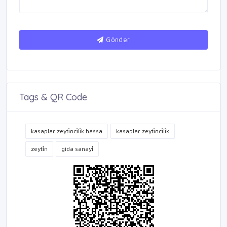
Gönder
Tags & QR Code
kasaplar zeyti̇nci̇li̇k hassa
kasaplar zeyti̇nci̇li̇k
zeyti̇n
gida sanayi̇