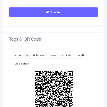
Gönder
Tags & QR Code
şi̇mat zeyti̇nci̇li̇k hassa
şi̇mat zeyti̇nci̇li̇k
zeyti̇n
gida sanayi̇