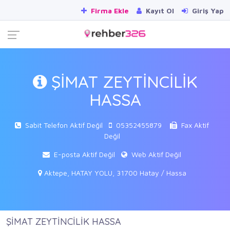
Firma Ekle
Kayıt Ol
Giriş Yap
ŞİMAT ZEYTİNCİLİK
HASSA
Sabit Telefon Aktif Değil
05352455879
Fax Aktif
Değil
E-posta Aktif Değil
Web Aktif Değil
Aktepe, HATAY YOLU, 31700 Hatay / Hassa
ŞİMAT ZEYTİNCİLİK HASSA